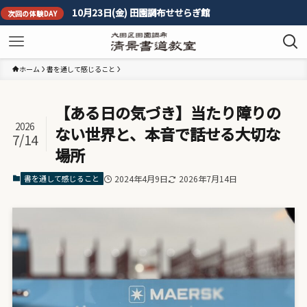
10月23日(金) 田園調布せせらぎ館
験DAY
ホーム
書を通して感じること
【ある日の気づき】当たり障りの
2026
ない世界と、本音で話せる大切な
7/14
場所
書を通して感じること
2024年4月9日
2026年7月14日