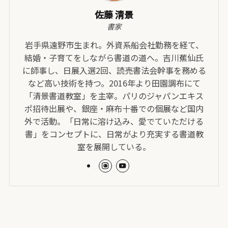
佐藤 清景
書家
岩手県遠野市生まれ。外資系船会社勤務を経て、
結婚・子育てをしながら書道の道へ。吉川蕉仙氏
に師事し、日展入選2回、読売書法会幹事を務める
など高い技術を持つ。2016年より田園調布にて
「清景書道教室」を主宰。パリのジャパンエキス
ポ招待出展や、銀座・麻布十番での個展など国内
外で活動。「日常に溶け込み、愛でていただける
書」をコンセプトに、日常がより充実する書道教
室を展開している。